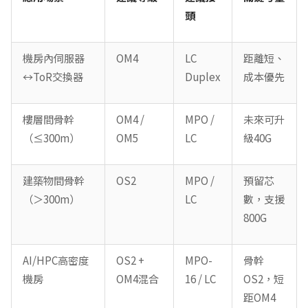
頭
機房內伺服器
OM4
LC
距離短、
↔ToR交換器
Duplex
成本優先
樓層間骨幹
OM4 /
MPO /
未來可升
（≤300m）
OM5
LC
級40G
建築物間骨幹
OS2
MPO /
預留芯
（＞300m）
LC
數，支援
800G
AI/HPC高密度
OS2 +
MPO-
骨幹
機房
OM4混合
16 / LC
OS2，短
距OM4