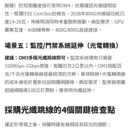
服器）的短距離連接可使用OM4，但需確認光模組相容
性。根據IEEE ComSoc的報告，2026年800G光模組功耗已
達14-20瓦，佈線時須同時考量散熱規劃。典型需求：GPU
叢集互連、AI訓練骨幹、400G/800G高速連接。
場景五：監控/門禁系統延伸（光電轉換）
建議：OM3多模光纖跳線即可。
監控系統通常只需要
100Mbps-1Gbps頻寬，距離也在2公里以內。OM3搭配百
兆/千兆光電轉換器是最經濟的方案，單條跳線+光電轉換器
的成本遠低於重新拉設銅纜網路線。典型需求：監視器距離
超過網路線100公尺限制，需使用光纖延伸。
採購光纖跳線的4個關鍵檢查點
確定好等級之後，採購時還有幾個容易踩坑的細節：