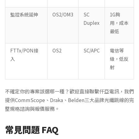
監控系統延伸
OS2/OM3
SC
1G夠
Duplex
用，成本
最低
FTTx/PON接
OS2
SC/APC
電信等
入
級，低反
射
不確定你的專案該選哪一種？歡迎直接聯繫仟亞電訊，我們
提供CommScope、Draka、Belden三大品牌光纖跳線的完
整規格諮詢與報價服務。
常見問題 FAQ