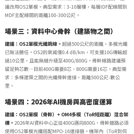
議改用OS2單模。典型需求：3-10層樓，每層IDF配線間到
MDF主配線間的距離100-300公尺。
場景三：資料中心骨幹（建築物之間）
建議：OS2單模光纖跳線。
超過500公尺的距離，多模光纖
已無法勝任。OS2的衰減僅0.4 dB/km，可支援10G傳輸超
過10公里，且能無縫升級至400G/800G。骨幹線路建議預
留足夠芯數—目前400G需要8芯、800G需要16芯。典型需
求：多棟建築之間的光纖骨幹連接，距離500公尺-數公
里。
場景四：2026年AI機房與高密度運算
建議：OS2單模（骨幹）+ OM4多模（ToR短距離）混合架
構。
2026年AI資料中心正從400G邁向800G，骨幹鏈路必須
使用OS2單模光纖搭配MPO-16連接器。機架內（ToR到伺