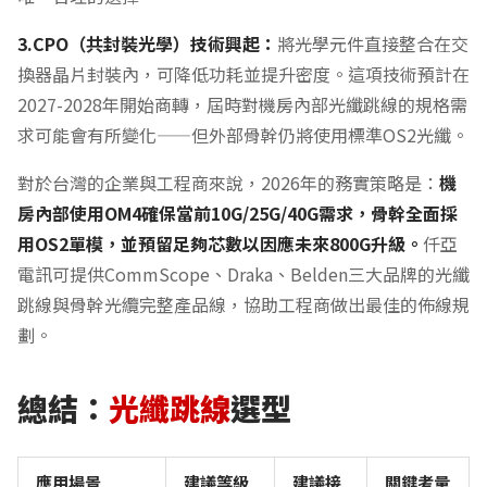
3.CPO（共封裝光學）技術興起：
將光學元件直接整合在交
換器晶片封裝內，可降低功耗並提升密度。這項技術預計在
2027-2028年開始商轉，屆時對機房內部光纖跳線的規格需
求可能會有所變化——但外部骨幹仍將使用標準OS2光纖。
對於台灣的企業與工程商來說，2026年的務實策略是：
機
房內部使用OM4確保當前10G/25G/40G需求，骨幹全面採
用OS2單模，並預留足夠芯數以因應未來800G升級。
仟亞
電訊可提供CommScope、Draka、Belden三大品牌的光纖
跳線與骨幹光纜完整產品線，協助工程商做出最佳的佈線規
劃。
總結：
光纖跳線
選型
應用場景
建議等級
建議接
關鍵考量