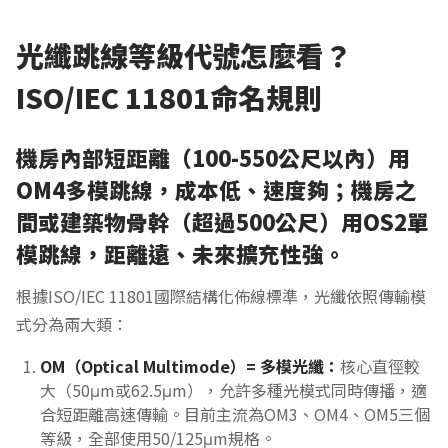
光纖跳線等級代號怎麼看？
ISO/IEC 11801命名規則
機房內部短距離（100-550公尺以內）用
OM4多模跳線，成本低、速度夠；機房之
間或建築物骨幹（超過500公尺）用OS2單
模跳線，距離遠、未來擴充性強。
根據ISO/IEC 11801國際結構化佈線標準，光纖依照傳輸模
式分為兩大類：
OM（Optical Multimode）= 多模光纖：
核心直徑較
大（50μm或62.5μm），允許多種光模式同時傳播，適
合短距離高速傳輸。目前主流為OM3、OM4、OM5三個
等級，全部使用50/125μm規格。