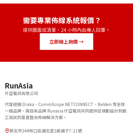
需要專業佈線系統報價？
提供圖面或清單，24 小時內由專人回覆。
立即線上詢價 →
RunAsia
仟亞電訊有限公司
代理經銷 Draka、CommScope NETCONNECT、Belden 等全球
一級品牌，與自有品牌 Runasia 仟亞電訊共同提供從規劃設計到施
工測試的垂直整合佈線解決方案。
新北市244林口區湖北里1鄰湖子7-11號