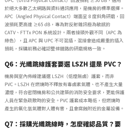
UPC（Ultra Physical Contact）回波損耗 ≥50 dB，適用
於絕大多數乙太網路與資料通訊應用，是機房的標準選擇。
APC（Angled Physical Contact）端面呈 8 度斜角研磨，回
波損耗更高達 ≥65 dB，專為對反射雜訊極為敏感的
CATV、FTTx PON 系統設計。兩者接頭外觀不同（APC 為
綠色），且 APC 與 UPC 不可混插，混接會造成嚴重的插入
損耗，採購前務必確認整條鏈路的研磨規格一致。
Q6：光纖跳線護套要選 LSZH 還是 PVC？
機房與室內佈線建議選 LSZH（低煙無鹵）護套，而非
PVC。LSZH 在燃燒時不釋放有毒鹵素氣體、也不產生大量
濃煙，符合密閉機房和公共建築的消防安全要求，更能保護
人員在緊急疏散時的安全。PVC 護套成本略低，但燃燒時
產生的氯化氫氣體對人體有害，且會腐蝕附近的金屬設備。
Q7：採購光纖跳線時，怎麼確認品質？要