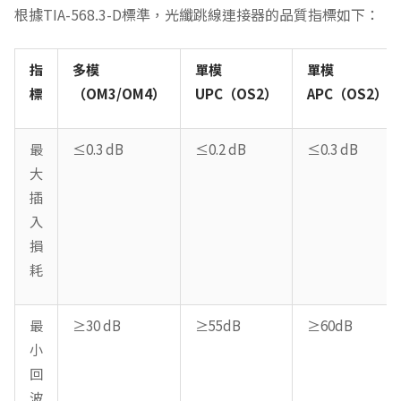
根據TIA-568.3-D標準，光纖跳線連接器的品質指標如下：
指
多模
單模
單模
標
（OM3/OM4）
UPC（OS2）
APC（OS2）
最
≤0.3 dB
≤0.2 dB
≤0.3 dB
大
插
入
損
耗
最
≥30 dB
≥55dB
≥60dB
小
回
波