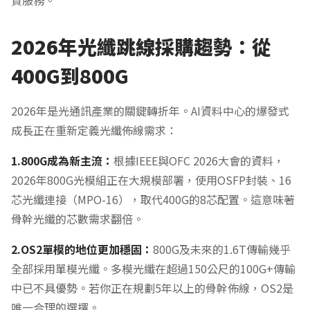
貨服務。
2026年光纖跳線採購趨勢：從
400G到800G
2026年是光通訊產業的關鍵轉折年。AI資料中心的爆發式
成長正在重新定義光纖佈線需求：
1.800G成為新主流：
根據IEEE與OFC 2026大會的資料，
2026年800G光模組正在大規模部署，使用OSFP封裝、16
芯光纖連接（MPO-16），取代400G的8芯配置。這意味著
骨幹光纖的芯數需求翻倍。
2.OS2單模的地位更加穩固：
800G及未來的1.6T傳輸幾乎
全部採用單模光纖。多模光纖在超過150公尺的100G+傳輸
中已不具優勢。若你正在規劃5年以上的骨幹佈線，OS2是
唯一合理的選擇。