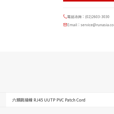
電話洽詢：(02)2603-3030
Email：service@runasia.c
六類跳接線 RJ45 UUTP PVC Patch Cord