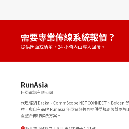
需要專業佈線系統報價？
提供圖面或清單，24 小時內由專人回覆。
RunAsia
仟亞電訊有限公司
代理經銷 Draka、CommScope NETCONNECT、Belde
牌，與自有品牌 Runasia 仟亞電訊共同提供從規劃設計到
直整合佈線解決方案。
新北市244林口區湖北里1鄰湖子7-11號