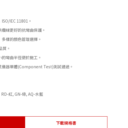
ISO/IEC 11801。
供纜線更好的抗彎曲保護。
，多樣的顏色管理選擇。
品質。
小的彎曲半徑便於施工。
單體(Component Test)測試通過。
黃, RD-紅, GN-綠, AQ-水藍
下載規格書