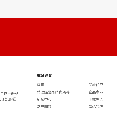
網站導覽
首頁
關於仟亞
代理經銷品牌與規格
產品專區
n 等全球一級品
施工測試的垂
知識中心
下載專區
常見問題
聯絡我們