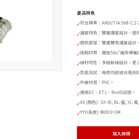
產品特色
符合標準：ANSI/TIA 568-C.2；
✓
護套特色：雙層護套設計，提
✓
顏色管理：雙層雙色護套設計
✓
接點材質：鍍金50u"確保傳輸
✓
線材特性：多股軟線設計，更
✓
性能測試：每條均經過合格測試儀器
✓
外被材質：PVC。
✓
通過EC、ETL、RoHS認證。
✓
XX (顏色) : GY-灰, BL-藍, YL-
✓
YYY(長度): 例003=3M
✓
加入詢價