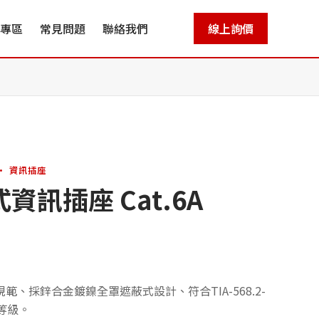
專區
常見問題
聯絡我們
線上詢價
 · 資訊插座
訊插座 Cat.6A
E.1.0規範、採鋅合金鍍鎳全罩遮蔽式設計、符合TIA-568.2-
燃等級。