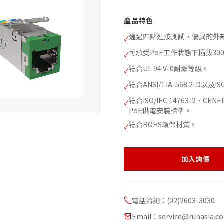
產品特色
通過四點連接測試，優異的外
✓
可承受PoE工作狀態下插拔3
✓
符合UL 94 V-0耐燃等級。
✓
符合ANSI/TIA-568.2-D以及IS
✓
符合ISO/IEC 14763-2、CENEL
✓
PoE供電安裝標準。
符合ROHS環保材質。
✓
加入詢價
電話洽詢：(02)2603-3030
Email：service@runasia.c