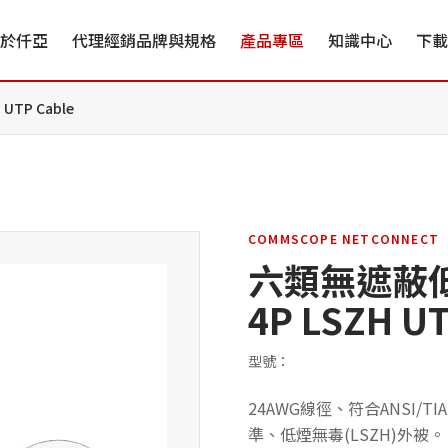
於仟亞
代理經銷品牌與規格
產品專區
知識中心
下載
TP Cable
COMMSCOPE NETCONNECT
六類無遮蔽低
4P LSZH UT
型號：
24AWG線徑、符合ANSI/TIA-5
準、低煙無毒(LSZH)外被。