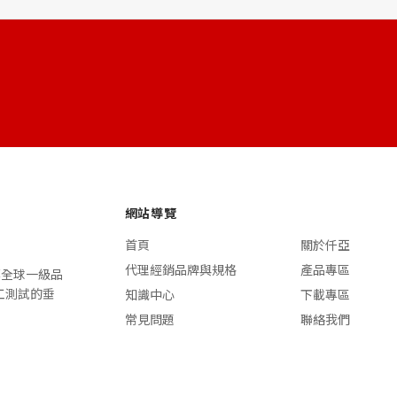
網站導覽
首頁
關於仟亞
代理經銷品牌與規格
產品專區
n 等全球一級品
施工測試的垂
知識中心
下載專區
常見問題
聯絡我們