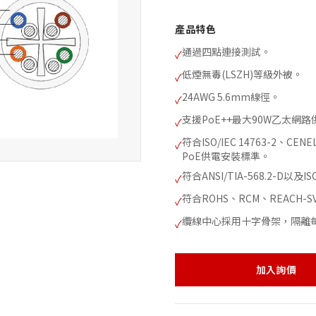
產品特色
通過四點連接測試。
✓
低煙無毒(LSZH)等級外被。
✓
24AWG 5.6mm線徑。
✓
支援PoE++最大90W乙太網路
✓
符合ISO/IEC 14763-2、CENEL
✓
PoE供電安裝標準。
符合ANSI/TIA-568.2-D以及IS
✓
符合ROHS、RCM、REACH-
✓
纜線中心採用十字骨架，隔離
✓
加入詢價