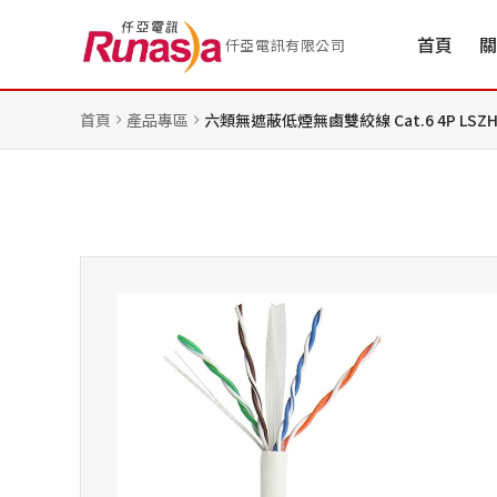
首頁
關
仟亞電訊有限公司
首頁
產品專區
六類無遮蔽低煙無鹵雙絞線 Cat.6 4P LSZH U