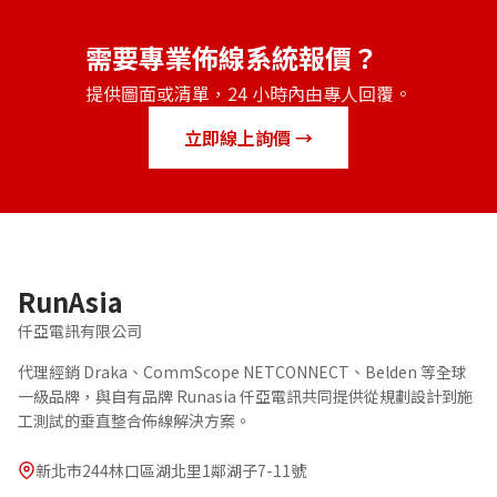
需要專業佈線系統報價？
提供圖面或清單，24 小時內由專人回覆。
立即線上詢價 →
RunAsia
仟亞電訊有限公司
代理經銷 Draka、CommScope NETCONNECT、Belden 等全球
一級品牌，與自有品牌 Runasia 仟亞電訊共同提供從規劃設計到施
工測試的垂直整合佈線解決方案。
新北市244林口區湖北里1鄰湖子7-11號