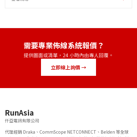
需要專業佈線系統報價？
提供圖面或清單，24 小時內由專人回覆。
立即線上詢價 →
RunAsia
仟亞電訊有限公司
代理經銷 Draka、CommScope NETCONNECT、Belden 等全球