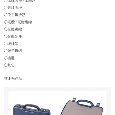
出線面板 / 出線盒
跳線面板
免工具接頭
光纜 / 光纖纜線
光纖跳線
光纖配件
理線架
端子板組
機櫃
其它
共
3
筆產品